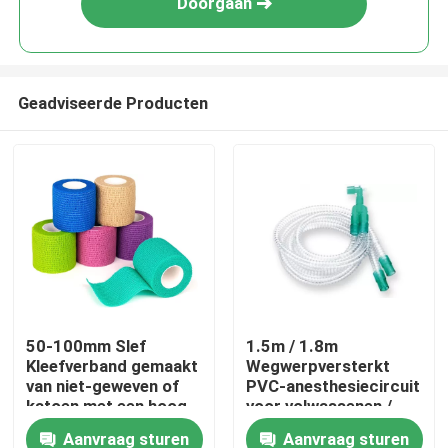
Doorgaan
Geadviseerde Producten
Thuis
50-100mm Slef
1.5m / 1.8m
Kleefverband gemaakt
Wegwerpversterkt
Producten
van niet-geweven of
PVC-anesthesiecircuit
katoen met een hoog
voor volwassenen /
elastisch weefsel voor
kinderen
Aanvraag sturen
Aanvraag sturen
Video's
chirurgie aangepaste