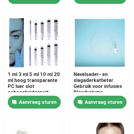
grootte kleur
Over ons
Fabriekstocht
Kwaliteitscontrole
Neem contact met ons op
1 ml 3 ml 5 ml 10 ml 20
Navelsader- en
ml hoog transparante
slagaderkatheter
PC luer slot
Gebruik voor infusies
schoonheidsspuit
Bloedvolume
Nieuws
mono schroef voor
uitbreiding Centrale
Aanvraag sturen
Aanvraag sturen
cosmetica
aderdrukcontrole
Parenterale voeding
Medisch Zuurstofmasker
Bloedmonsterneming
Venturi-zuurstofmasker