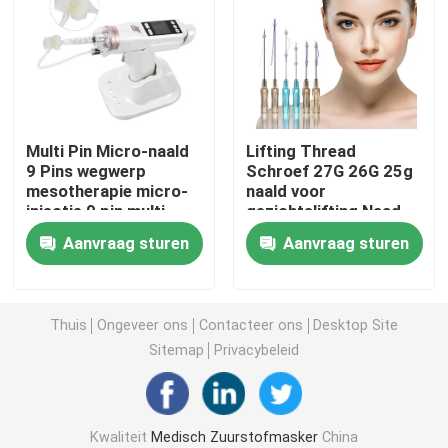
Draagbaar Zuurstofmasker
Anesthesiecatheter
Multi Pin Micro-naald
Lifting Thread
9 Pins wegwerp
Schroef 27G 26G 25g
Beschikbare Steriele Spuit
mesotherapie micro-
naald voor
injectie 9 pin multi-
gezichtslifting Naad
naald
Materiaal PDO draad
De Reeks van de infusietransfusie
Aanvraag sturen
Aanvraag sturen
Silicone Met een laag bedekte Catheter
Thuis
Ongeveer ons
Contacteer ons
Desktop Site
Sitemap
Privacybeleid
Chirurgisch het Kleden zich Verband
Gauze Cotton Swab
Kwaliteit
Medisch Zuurstofmasker
China