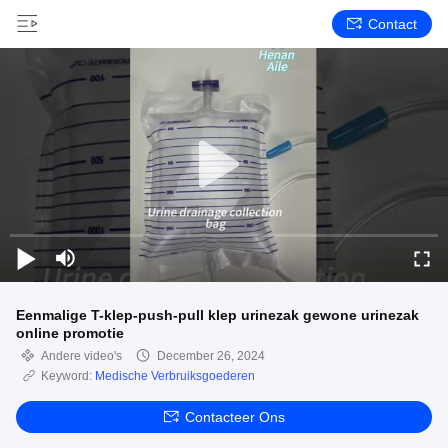
Contact
Eenmalige T-klep-push-pull klep urinezak gewone urinezak
online promotie
Andere video's
December 26, 2024
Keyword:
Medische Verbruiksgoederen
Contacteer Ons