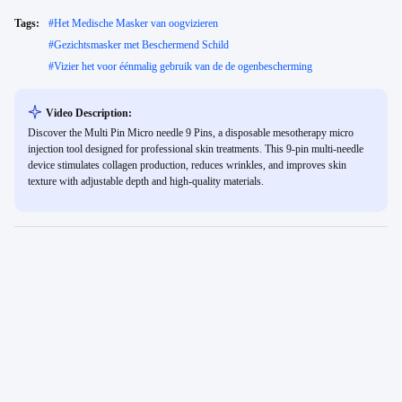
Tags:
#
Het Medische Masker van oogvizieren
#
Gezichtsmasker met Beschermend Schild
#
Vizier het voor éénmalig gebruik van de de ogenbescherming
Video Description:
Discover the Multi Pin Micro needle 9 Pins, a disposable mesotherapy micro
injection tool designed for professional skin treatments. This 9-pin multi-needle
device stimulates collagen production, reduces wrinkles, and improves skin
texture with adjustable depth and high-quality materials.