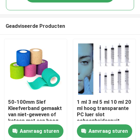
Geadviseerde Producten
Thuis
50-100mm Slef
1 ml 3 ml 5 ml 10 ml 20
Kleefverband gemaakt
ml hoog transparante
van niet-geweven of
PC luer slot
Producten
katoen met een hoog
schoonheidsspuit
elastisch weefsel voor
mono schroef voor
Aanvraag sturen
Aanvraag sturen
chirurgie aangepaste
cosmetica
Video's
grootte kleur