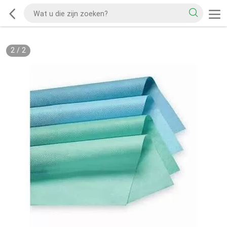
2
/
2