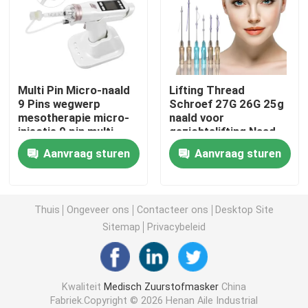
Draagbaar Zuurstofmasker
Anesthesiecatheter
Multi Pin Micro-naald
Lifting Thread
9 Pins wegwerp
Schroef 27G 26G 25g
mesotherapie micro-
naald voor
Beschikbare Steriele Spuit
injectie 9 pin multi-
gezichtslifting Naad
naald
Materiaal PDO draad
Aanvraag sturen
Aanvraag sturen
De Reeks van de infusietransfusie
Silicone Met een laag bedekte Catheter
Thuis
Ongeveer ons
Contacteer ons
Desktop Site
Sitemap
Privacybeleid
Chirurgisch het Kleden zich Verband
Kwaliteit
Medisch Zuurstofmasker
China
Gauze Cotton Swab
Fabriek.Copyright © 2026 Henan Aile Industrial