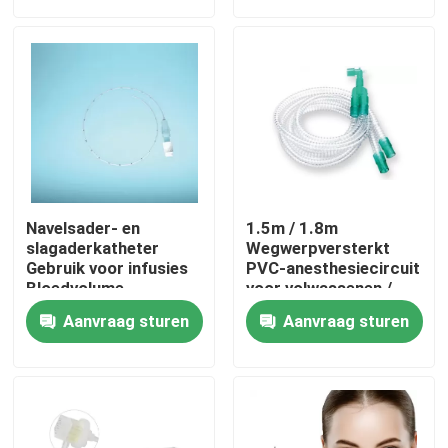
Over ons
Fabriekstocht
Kwaliteitscontrole
Navelsader- en
1.5m / 1.8m
Neem contact met ons op
slagaderkatheter
Wegwerpversterkt
Gebruik voor infusies
PVC-anesthesiecircuit
Bloedvolume
voor volwassenen /
uitbreiding Centrale
kinderen
Nieuws
Aanvraag sturen
Aanvraag sturen
aderdrukcontrole
Parenterale voeding
Bloedmonsterneming
Medisch Zuurstofmasker
Venturi-zuurstofmasker