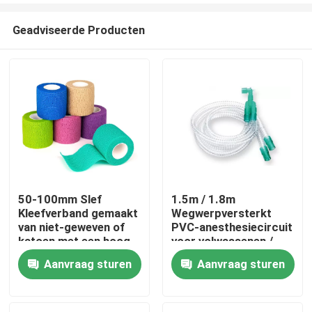
Geadviseerde Producten
50-100mm Slef
1.5m / 1.8m
Kleefverband gemaakt
Wegwerpversterkt
Thuis
van niet-geweven of
PVC-anesthesiecircuit
katoen met een hoog
voor volwassenen /
elastisch weefsel voor
kinderen
Aanvraag sturen
Aanvraag sturen
Producten
chirurgie aangepaste
grootte kleur
Video's