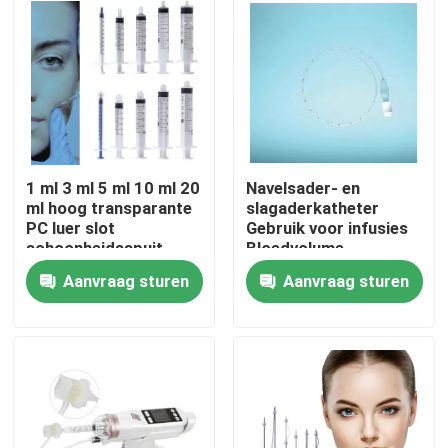
Over ons
Fabriekstocht
Kwaliteitscontrole
1 ml 3 ml 5 ml 10 ml 20
Navelsader- en
ml hoog transparante
slagaderkatheter
PC luer slot
Gebruik voor infusies
Neem contact met ons op
schoonheidsspuit
Bloedvolume
mono schroef voor
uitbreiding Centrale
Aanvraag sturen
Aanvraag sturen
cosmetica
aderdrukcontrole
Parenterale voeding
Nieuws
Bloedmonsterneming
Medisch Zuurstofmasker
Venturi-zuurstofmasker