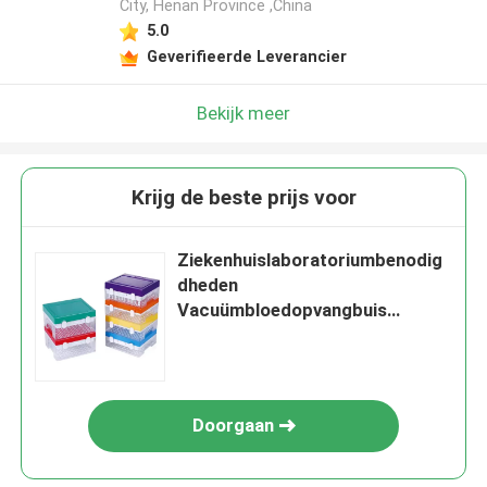
City, Henan Province ,China
5.0
Geverifieerde Leverancier
Bekijk meer
Krijg de beste prijs voor
Ziekenhuislaboratoriumbenodig
dheden
Vacuümbloedopvangbuis
Cryogene opslagdoos
Doorgaan