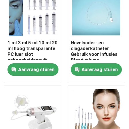
Over ons
Fabriekstocht
1 ml 3 ml 5 ml 10 ml 20
Navelsader- en
ml hoog transparante
slagaderkatheter
Kwaliteitscontrole
PC luer slot
Gebruik voor infusies
schoonheidsspuit
Bloedvolume
mono schroef voor
uitbreiding Centrale
Aanvraag sturen
Aanvraag sturen
Neem contact met ons op
cosmetica
aderdrukcontrole
Parenterale voeding
Bloedmonsterneming
Nieuws
Medisch Zuurstofmasker
Venturi-zuurstofmasker