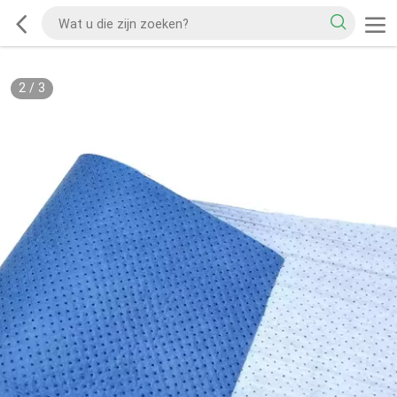
2
/
3