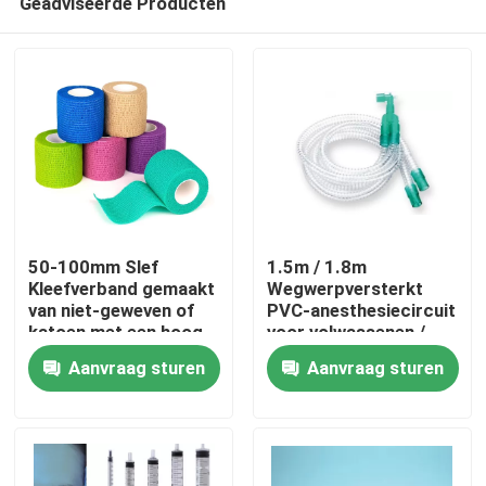
Geadviseerde Producten
50-100mm Slef
1.5m / 1.8m
Kleefverband gemaakt
Wegwerpversterkt
van niet-geweven of
PVC-anesthesiecircuit
katoen met een hoog
voor volwassenen /
Thuis
elastisch weefsel voor
kinderen
Aanvraag sturen
Aanvraag sturen
chirurgie aangepaste
grootte kleur
Producten
Video's