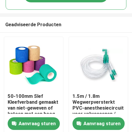
Geadviseerde Producten
Thuis
50-100mm Slef
1.5m / 1.8m
Kleefverband gemaakt
Wegwerpversterkt
van niet-geweven of
PVC-anesthesiecircuit
Producten
katoen met een hoog
voor volwassenen /
elastisch weefsel voor
kinderen
Aanvraag sturen
Aanvraag sturen
chirurgie aangepaste
Video's
grootte kleur