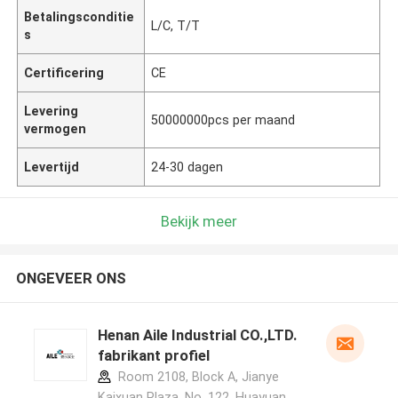
Betalingsconditie
L/C, T/T
s
Certificering
CE
Levering
50000000pcs per maand
vermogen
Levertijd
24-30 dagen
Bekijk meer
ONGEVEER ONS
Henan Aile Industrial CO.,LTD.
fabrikant profiel
Room 2108, Block A, Jianye
Kaixuan Plaza, No. 122, Huayuan