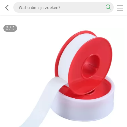
2
/
3