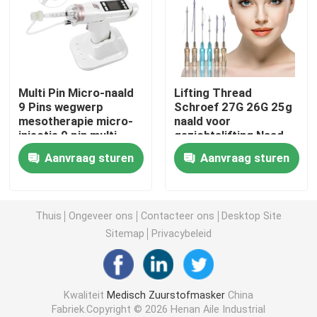
Draagbaar Zuurstofmasker
Anesthesiecatheter
Multi Pin Micro-naald
Lifting Thread
9 Pins wegwerp
Schroef 27G 26G 25g
mesotherapie micro-
naald voor
Beschikbare Steriele Spuit
injectie 9 pin multi-
gezichtslifting Naad
naald
Materiaal PDO draad
Aanvraag sturen
Aanvraag sturen
De Reeks van de infusietransfusie
Silicone Met een laag bedekte Catheter
Thuis
Ongeveer ons
Contacteer ons
Desktop Site
Sitemap
Privacybeleid
Chirurgisch het Kleden zich Verband
Kwaliteit
Medisch Zuurstofmasker
China
Gauze Cotton Swab
Fabriek.Copyright © 2026 Henan Aile Industrial