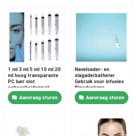
Over ons
Fabriekstocht
Kwaliteitscontrole
1 ml 3 ml 5 ml 10 ml 20
Navelsader- en
Neem contact met ons op
ml hoog transparante
slagaderkatheter
PC luer slot
Gebruik voor infusies
schoonheidsspuit
Bloedvolume
mono schroef voor
uitbreiding Centrale
Nieuws
Aanvraag sturen
Aanvraag sturen
cosmetica
aderdrukcontrole
Parenterale voeding
Bloedmonsterneming
Medisch Zuurstofmasker
Venturi-zuurstofmasker