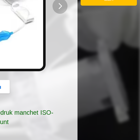
button
u
 druk manchet ISO-
unt