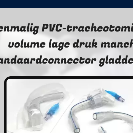
enmalig PVC-tracheotomi
volume lage druk manch
andaardconnector gladde