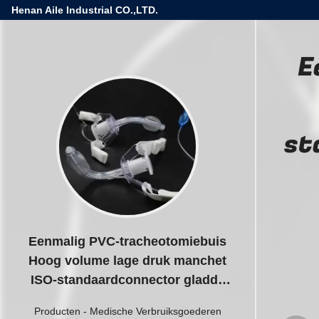
Henan Aile Industrial CO.,LTD.
E
st
Eenmalig PVC-tracheotomiebuis
Hoog volume lage druk manchet
ISO-standaardconnector gladde
ronde punt
Producten
-
Medische Verbruiksgoederen