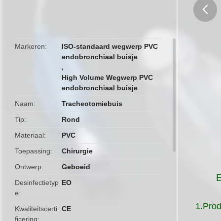
butto
Markeren
ISO-standaard wegwerp PVC
endobronchiaal buisje
,
High Volume Wegwerp PVC
endobronchiaal buisje
Naam
Tracheotomiebuis
Tip
Rond
Materiaal
PVC
Toepassing
Chirurgie
Ontwerp
Geboeid
E
Desinfectietyp
EO
e
1.
Prod
Kwaliteitscerti
CE
ficering