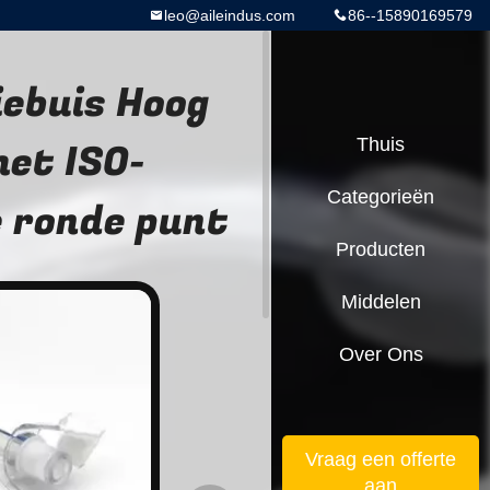
leo@aileindus.com
86--15890169579
ebuis Hoog
et ISO-
Thuis
Categorieën
 ronde punt
Producten
Middelen
Over Ons
Vraag een offerte
aan