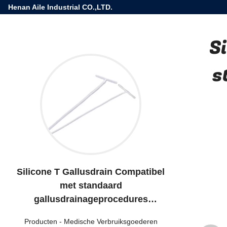
Henan Aile Industrial CO.,LTD.
S
s
Silicone T Gallusdrain Compatibel
met standaard
gallusdrainageprocedures
Medische zuigbuis
Producten
-
Medische Verbruiksgoederen