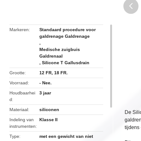
butto
Markeren
Standaard procedure voor
galdrenage Galdrenage
,
Medische zuigbuis
Galdrenaal
,
Silicone T Gallusdrain
Grootte
12 FR, 18 FR.
Voorraad
- Nee.
Houdbaarhei
3 jaar
d
Materiaal
siliconen
De Sili
Indeling van
Klasse II
galdren
instrumenten
tijdens
Type
met een gewicht van niet