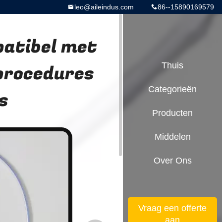
leo@aileindus.com
86--15890169579
patibel met
procedures
Thuis
Categorieën
s
Producten
Middelen
Over Ons
Vraag een offerte
aan