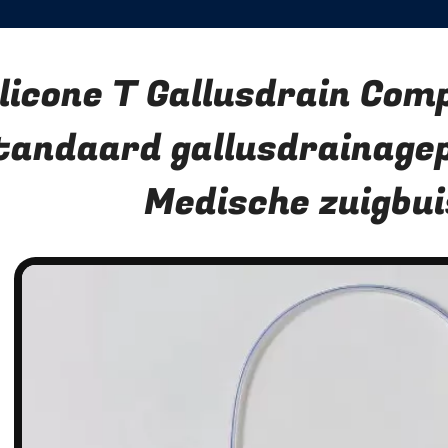
ilicone T Gallusdrain Com
tandaard gallusdrainage
Medische zuigbui