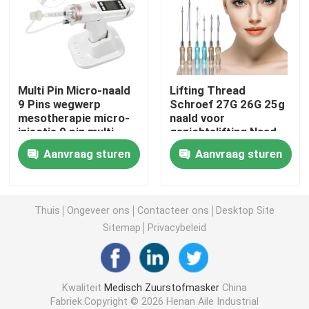
Draagbaar Zuurstofmasker
Anesthesiecatheter
Multi Pin Micro-naald
Lifting Thread
9 Pins wegwerp
Schroef 27G 26G 25g
mesotherapie micro-
naald voor
Beschikbare Steriele Spuit
injectie 9 pin multi-
gezichtslifting Naad
naald
Materiaal PDO draad
Aanvraag sturen
Aanvraag sturen
De Reeks van de infusietransfusie
Silicone Met een laag bedekte Catheter
Thuis
Ongeveer ons
Contacteer ons
Desktop Site
Sitemap
Privacybeleid
Chirurgisch het Kleden zich Verband
Kwaliteit
Medisch Zuurstofmasker
China
Gauze Cotton Swab
Fabriek.Copyright © 2026 Henan Aile Industrial