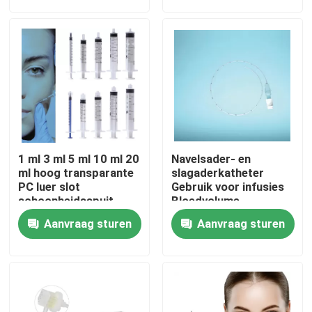
Over ons
Fabriekstocht
Kwaliteitscontrole
1 ml 3 ml 5 ml 10 ml 20
Navelsader- en
Neem contact met ons op
ml hoog transparante
slagaderkatheter
PC luer slot
Gebruik voor infusies
schoonheidsspuit
Bloedvolume
mono schroef voor
uitbreiding Centrale
Nieuws
Aanvraag sturen
Aanvraag sturen
cosmetica
aderdrukcontrole
Parenterale voeding
Bloedmonsterneming
Medisch Zuurstofmasker
Venturi-zuurstofmasker