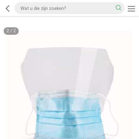
2
/
2