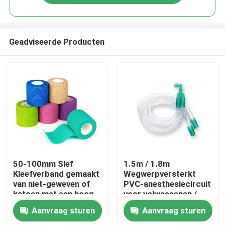
Geadviseerde Producten
Thuis
50-100mm Slef
1.5m / 1.8m
Kleefverband gemaakt
Wegwerpversterkt
van niet-geweven of
PVC-anesthesiecircuit
Producten
katoen met een hoog
voor volwassenen /
elastisch weefsel voor
kinderen
Aanvraag sturen
Aanvraag sturen
chirurgie aangepaste
Video's
grootte kleur