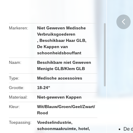
Markeren
Niet Geweven Medische
Verbruiksgoederen
butto
,
Beschikbaar Haar GLB
,
De Kappen van
schoonheidsbouffant
Naam
Beschikbare niet Geweven
Menigte GLB/Klem GLB
Type
Medische accessoires
Grootte
18-24“
Materiaal
Niet-geweven Kappen
Kleur
Wit/Blauw/Groen/Geel/Zwart/
Rood
Toepassing
Voedselindustrie,
schoonmaakruimte, hotel,
De d