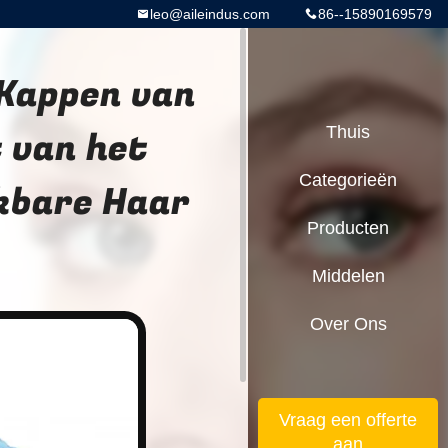
leo@aileindus.com
86--15890169579
 Kappen van
 van het
Thuis
Categorieën
kbare Haar
Producten
Middelen
Over Ons
Vraag een offerte
aan