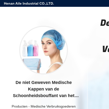
Henan Aile Industrial CO.,LTD.
D
V
De niet Geweven Medische
Kappen van de
Schoonheidsbouffant van het
Verbruiksgoederen Beschikbare
Producten
-
Medische Verbruiksgoederen
Haar GLB