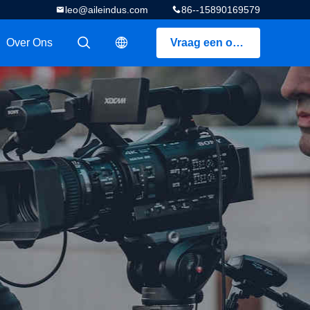
leo@aileindus.com
86--15890169579
Over Ons
Vraag een offerte aan
描述
描述