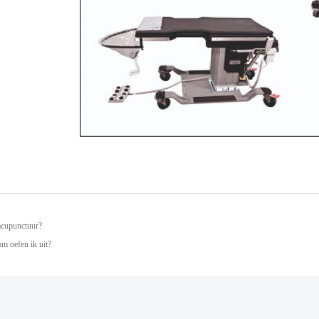
 acupunctuur?
m oefen ik uit?