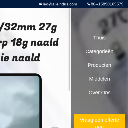
leo@aileindus.com
86--15890169579
g/32mm 27g
p 18g naald
Thuis
Categorieën
ie naald
Producten
Middelen
Over Ons
Vraag een offerte
aan