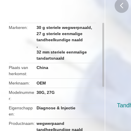
butto
Markeren
30 g steriele wegwerpnaald
,
27 g steriele eenmalige
tandheelkundige naald
,
32 mm steriele eenmalige
tandartsnaald
Plaats van
China
herkomst
Merknaam
OEM
Modelnumme
30G, 27G
r
Tand
Eigenschapp
Diagnose & Injectie
en
Productnaam
wegwerpaand
tandheelkundige naald