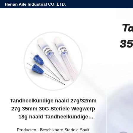
Henan Aile Industrial CO.,LTD.
T
35
Tandheelkundige naald 27g/32mm
27g 35mm 30G Steriele Wegwerp
18g naald Tandheelkundige
irrigatie naald
Producten
-
Beschikbare Steriele Spuit