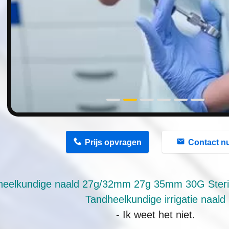
n
Prijs opvragen
Contact n
heelkundige naald 27g/32mm 27g 35mm 30G Steri
Tandheelkundige irrigatie naald
- Ik weet het niet.