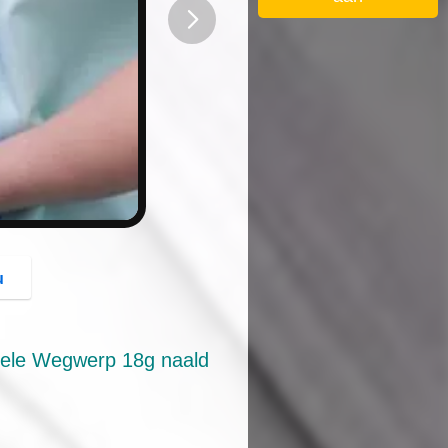
button
u
ele Wegwerp 18g naald