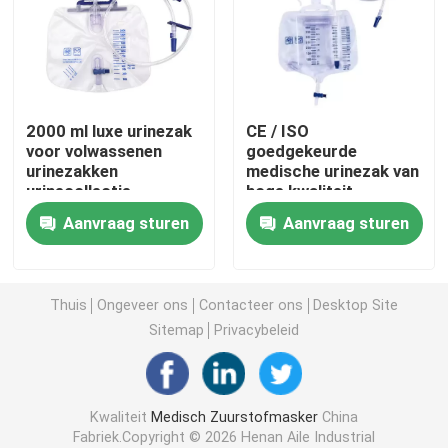
Draagbaar Zuurstofmasker
Anesthesiecatheter
2000 ml luxe urinezak
CE / ISO
voor volwassenen
goedgekeurde
urinezakken
medische urinezak van
Beschikbare Steriele Spuit
urinecollectie
hoge kwaliteit
draagbare urinezak
wegwerpurinezak
Aanvraag sturen
Aanvraag sturen
Urineverzamelzakken
De Reeks van de infusietransfusie
Silicone Met een laag bedekte Catheter
Thuis
Ongeveer ons
Contacteer ons
Desktop Site
Sitemap
Privacybeleid
Chirurgisch het Kleden zich Verband
Kwaliteit
Medisch Zuurstofmasker
China
Gauze Cotton Swab
Fabriek.Copyright © 2026 Henan Aile Industrial