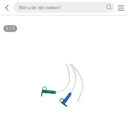
2
/
3