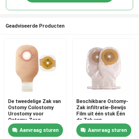
Geadviseerde Producten
Thuis
De tweedelige Zak van
Beschikbare Ostomy-
Ostomy Colostomy
Zak infiltratie-Bewijs
Urostomy voor
Film uit één stuk Één
Producten
Ostomy-Zorg
de Zak van
Lichaamscolostomy
Aanvraag sturen
Aanvraag sturen
Video's