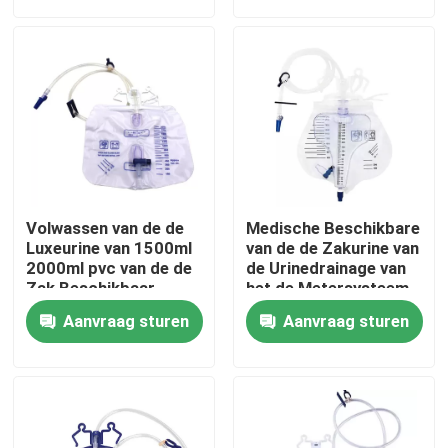
Over ons
Fabriekstocht
Kwaliteitscontrole
Volwassen van de de
Medische Beschikbare
Neem contact met ons op
Luxeurine van 1500ml
van de de Zakurine van
2000ml pvc van de de
de Urinedrainage van
Zak Beschikbaar
het de Metersysteem
Medisch Rang
Medische Externe de
Nieuws
Aanvraag sturen
Aanvraag sturen
Urinezak
Medisch Zuurstofmasker
Venturi-zuurstofmasker