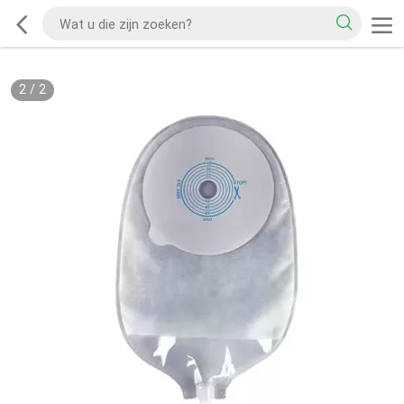
2
/
2