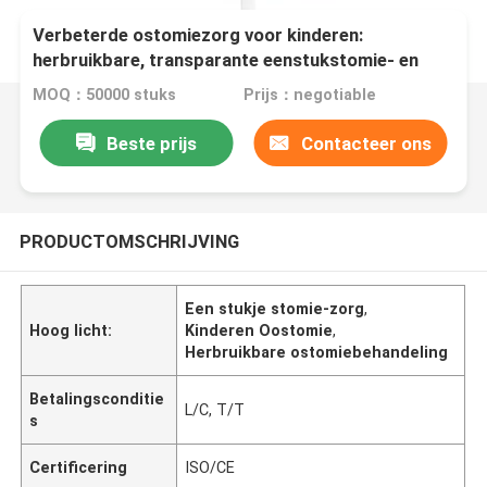
Verbeterde ostomiezorg voor kinderen:
herbruikbare, transparante eenstukstomie- en
urostomie-systemen
MOQ：50000 stuks
Prijs：negotiable
Beste prijs
Contacteer ons
PRODUCTOMSCHRIJVING
Een stukje stomie-zorg
,
Hoog licht:
Kinderen Oostomie
,
Herbruikbare ostomiebehandeling
Betalingsconditie
L/C, T/T
s
Certificering
ISO/CE