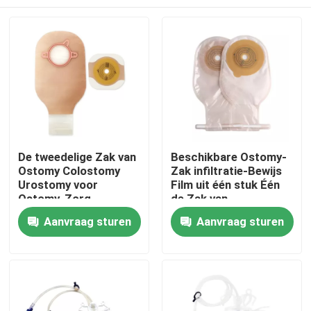
De tweedelige Zak van
Beschikbare Ostomy-
Ostomy Colostomy
Zak infiltratie-Bewijs
Urostomy voor
Film uit één stuk Één
Ostomy-Zorg
de Zak van
Lichaamscolostomy
Thuis
Aanvraag sturen
Aanvraag sturen
Producten
Video's