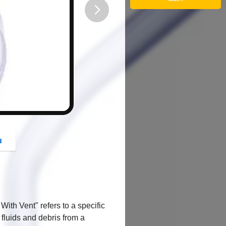
button
u
th Vent" refers to a specific
 fluids and debris from a