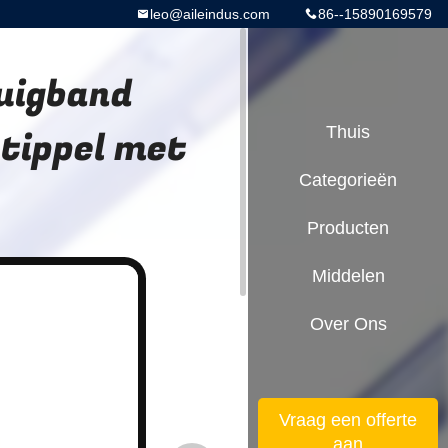
leo@aileindus.com
86--15890169579
uigband
tippel met
Thuis
Categorieën
Producten
Middelen
Over Ons
Vraag een offerte
aan