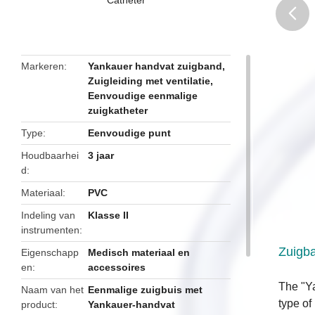
butto
Markeren
Yankauer handvat zuigband
,
Zuigleiding met ventilatie
,
Eenvoudige eenmalige
zuigkatheter
Type
Eenvoudige punt
Houdbaarhei
3 jaar
d
Materiaal
PVC
Indeling van
Klasse II
instrumenten
Zuigb
Eigenschapp
Medisch materiaal en
en
accessoires
The "Ya
Naam van het
Eenmalige zuigbuis met
type of
product
Yankauer-handvat