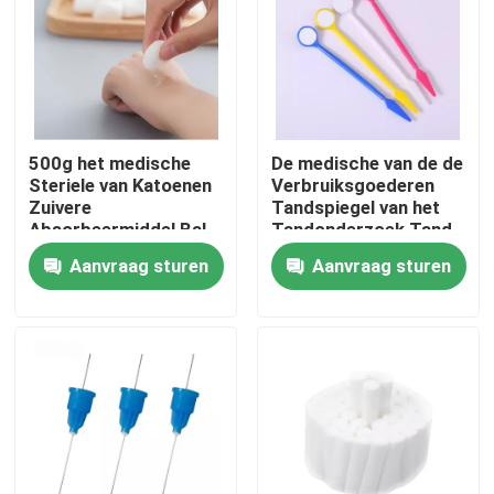
Over ons
Fabriekstocht
500g het medische
De medische van de de
Steriele van Katoenen
Verbruiksgoederen
Kwaliteitscontrole
Zuivere
Tandspiegel van het
Absorbeermiddel Bal
Tandonderzoek Tand
Tandverbruiksgoederen
Antimist
Aanvraag sturen
Aanvraag sturen
Neem contact met ons op
100%
Nieuws
Medisch Zuurstofmasker
Venturi-zuurstofmasker