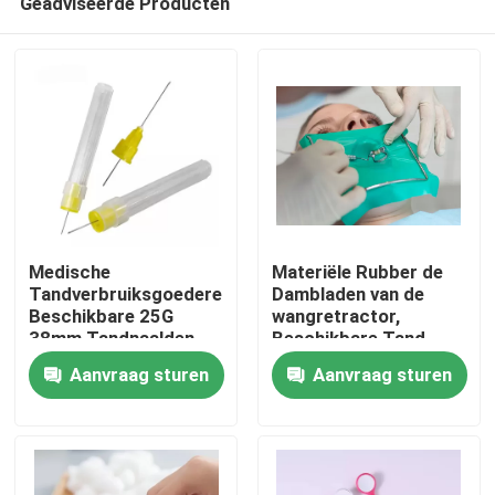
Geadviseerde Producten
Medische
Materiële Rubber de
Tandverbruiksgoederen
Dambladen van de
Beschikbare 25G
wangretractor,
38mm Tandnaalden
Beschikbare Tand
Thuis
voor Anesthesie
Rubberdam
Aanvraag sturen
Aanvraag sturen
Producten
Video's