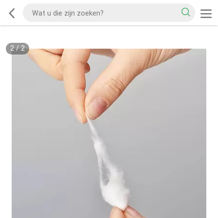
2
/
2