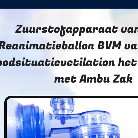
Zuurstofapparaat van
Reanimatieballon BVM va
oodsituatievetilation he
met Ambu Zak