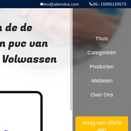
leo@aileindus.com
86--15890169579
 de de
n pvc van
Thuis
Categorieën
t Volwassen
Producten
Middelen
Over Ons
Vraag een offerte
aan