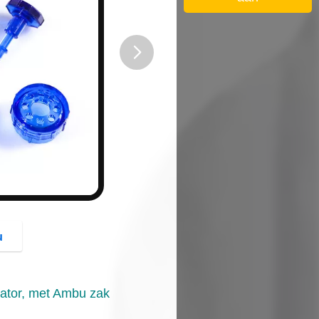
button
u
ator, met Ambu zak