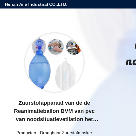
Henan Aile Industrial CO.,LTD.
n
Zuurstofapparaat van de de
Reanimatieballon BVM van pvc
van noodsituatievetilation het
Volwassen met Ambu Zak
Producten
-
Draagbaar Zuurstofmasker