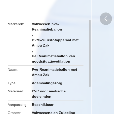
Markeren
Volwassen pvc-
Reanimatieballon
butto
,
BVM-Zuurstofapparaat met
Ambu Zak
,
De Reanimatieballon van
noodsituatievetilation
Naam
Pvc-Reanimatieballon met
Ambu Zak
Type
Ademhalingszorg
Materiaal
PVC voor medische
doeleinden
Aanpassing
Beschikbaar
Grootte
Volwassene en Zuigeling