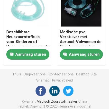
Draagbaar Zuurstofmasker
Anesthesiecatheter
Beschikbare
Medische pvc-
Neuszuurstofbuis
Verstuiver met
voor Kinderen of
Aerosal-Volwassen de
Beschikbare Steriele Spuit
Volwassenenzuurstofslang
Verstuiversmasker
van het Masker
Aanvraag sturen
Aanvraag sturen
Draagbaar Jonge
De Reeks van de infusietransfusie
geitje
Silicone Met een laag bedekte Catheter
Thuis
Ongeveer ons
Contacteer ons
Desktop Site
Sitemap
Privacybeleid
Chirurgisch het Kleden zich Verband
Kwaliteit
Medisch Zuurstofmasker
China
Gauze Cotton Swab
Fabriek.Copyright © 2025 Henan Aile Industrial