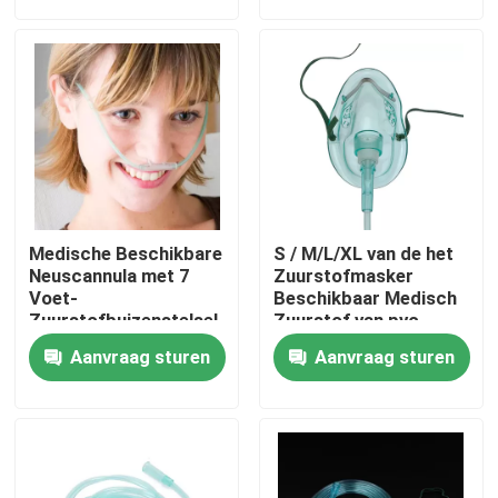
Over ons
Fabriekstocht
Kwaliteitscontrole
Medische Beschikbare
S / M/L/XL van de het
Neem contact met ons op
Neuscannula met 7
Zuurstofmasker
Voet-
Beschikbaar Medisch
Zuurstofbuizenstelsel
Zuurstof van pvc
Draagbaar het
Nieuws
Aanvraag sturen
Aanvraag sturen
Gezichtsmasker
Medisch Zuurstofmasker
Venturi-zuurstofmasker