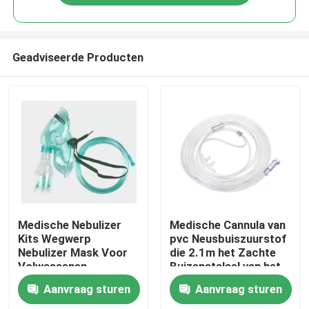
Geadviseerde Producten
Thuis
Medische Nebulizer
Medische Cannula van
Kits Wegwerp
pvc Neusbuiszuurstof
Nebulizer Mask Voor
die 2.1m het Zachte
Producten
Volwassenen
Buizenstelsel van het
Pediatrische Baby
Sterlumen
Aanvraag sturen
Aanvraag sturen
Nebulizer Mask Kit
onderdompelen
Video's
Nebulizer