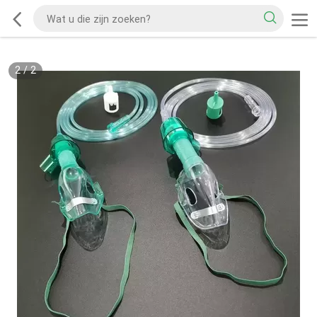
2
/
2