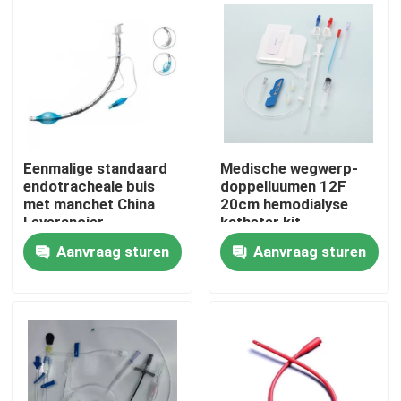
Over ons
Fabriekstocht
Kwaliteitscontrole
Eenmalige standaard
Medische wegwerp-
endotracheale buis
doppelluumen 12F
met manchet China
20cm hemodialyse
Neem contact met ons op
Leverancier
katheter kit
CHENKANG medische
Aanvraag sturen
Aanvraag sturen
producten
Nieuws
Medisch Zuurstofmasker
Venturi-zuurstofmasker