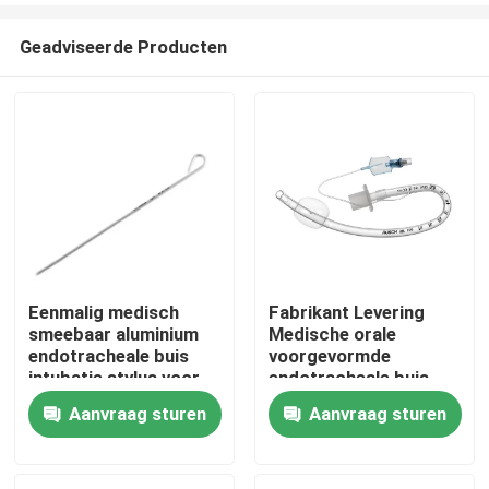
Geadviseerde Producten
Eenmalig medisch
Fabrikant Levering
smeebaar aluminium
Medische orale
Thuis
endotracheale buis
voorgevormde
intubatie stylus voor
endotracheale buis
stylus intubatie
met manchet luchtweg
Aanvraag sturen
Aanvraag sturen
Producten
Video's