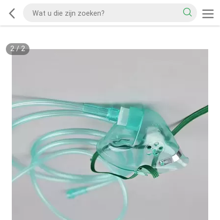
2
/
2