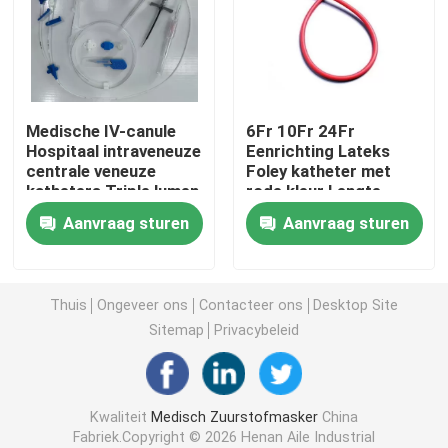
Draagbaar Zuurstofmasker
Anesthesiecatheter
Medische IV-canule
6Fr 10Fr 24Fr
Hospitaal intraveneuze
Eenrichting Lateks
centrale veneuze
Foley katheter met
Beschikbare Steriele Spuit
katheters Triple lumen
rode kleur Lengte
Centrale veneuze
270mm 400mm
Aanvraag sturen
Aanvraag sturen
katheterset
De Reeks van de infusietransfusie
Silicone Met een laag bedekte Catheter
Thuis
Ongeveer ons
Contacteer ons
Desktop Site
Sitemap
Privacybeleid
Chirurgisch het Kleden zich Verband
Kwaliteit
Medisch Zuurstofmasker
China
Gauze Cotton Swab
Fabriek.Copyright © 2026 Henan Aile Industrial