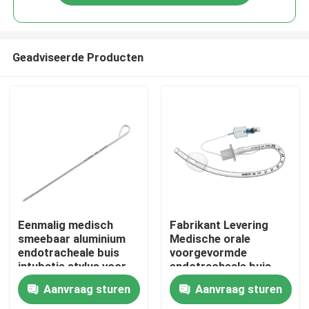
Geadviseerde Producten
Thuis
Eenmalig medisch
Fabrikant Levering
smeebaar aluminium
Medische orale
endotracheale buis
voorgevormde
Producten
intubatie stylus voor
endotracheale buis
stylus intubatie
met manchet luchtweg
Aanvraag sturen
Aanvraag sturen
Video's