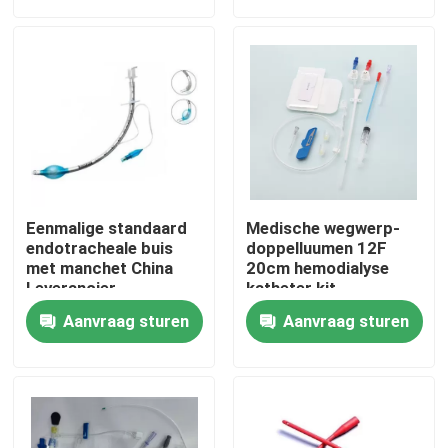
Over ons
Fabriekstocht
Kwaliteitscontrole
Eenmalige standaard
Medische wegwerp-
Neem contact met ons op
endotracheale buis
doppelluumen 12F
met manchet China
20cm hemodialyse
Leverancier
katheter kit
CHENKANG medische
Nieuws
Aanvraag sturen
Aanvraag sturen
producten
Medisch Zuurstofmasker
Venturi-zuurstofmasker