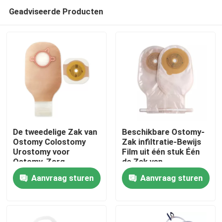
Geadviseerde Producten
De tweedelige Zak van
Beschikbare Ostomy-
Ostomy Colostomy
Zak infiltratie-Bewijs
Urostomy voor
Film uit één stuk Één
Thuis
Ostomy-Zorg
de Zak van
Lichaamscolostomy
Aanvraag sturen
Aanvraag sturen
Producten
Video's