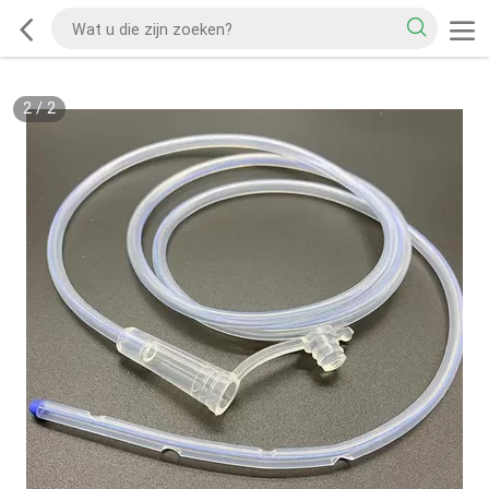
2
/
2