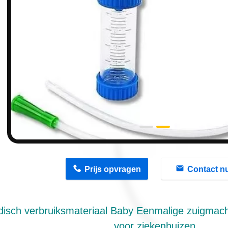
n
Prijs opvragen
Contact n
isch verbruiksmateriaal Baby Eenmalige zuigmachi
voor ziekenhuizen