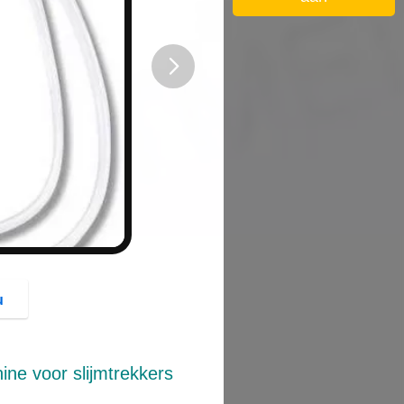
button
u
ne voor slijmtrekkers