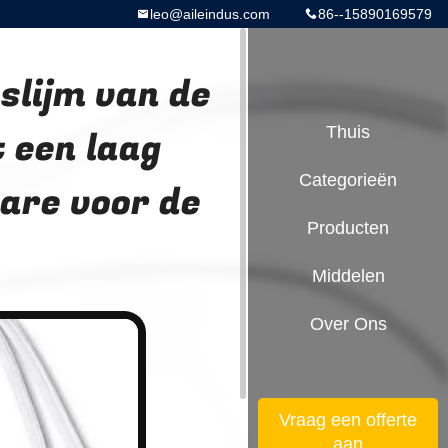
leo@aileindus.com
86--15890169579
slijm van de
t een laag
Thuis
Categorieën
are voor de
Producten
Middelen
Over Ons
Vraag een offerte
aan