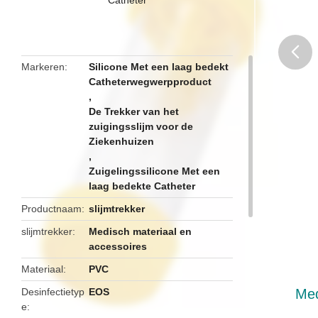
Markeren
Silicone Met een laag bedekt
Catheterwegwerpproduct
butto
,
De Trekker van het
zuigingsslijm voor de
Ziekenhuizen
,
Zuigelingssilicone Met een
laag bedekte Catheter
Productnaam
slijmtrekker
slijmtrekker
Medisch materiaal en
accessoires
Materiaal
PVC
Desinfectietyp
EOS
Med
e